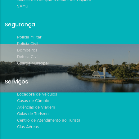
SAMU
Segurança
Polícia Militar
Polícia Civil
Bombeiros
Defesa Civil
Guarda Municipal
Serviços
Locadora de Veículos
Casas de Câmbio
Agências de Viagem
Guias de Turismo
Centro de Atendimento ao Turista
Cias Aéreas