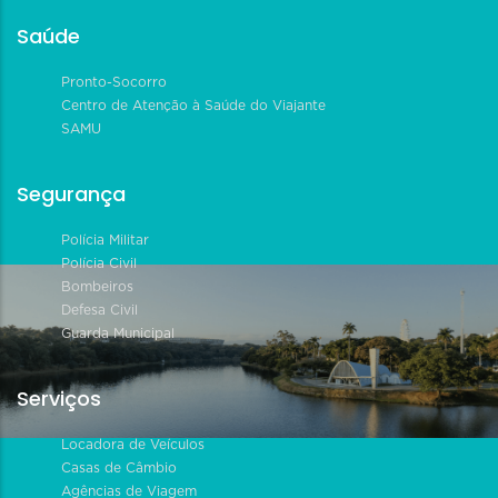
Saúde
Pronto-Socorro
Centro de Atenção à Saúde do Viajante
SAMU
Segurança
Polícia Militar
Polícia Civil
Bombeiros
Defesa Civil
Guarda Municipal
Serviços
Locadora de Veículos
Casas de Câmbio
Agências de Viagem