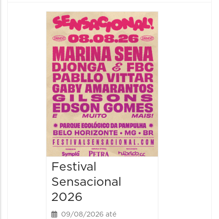
Show: 
Handel
09/08/20
09/08/202
16:30 às 
Festival
Sensacional
2026
09/08/2026 até