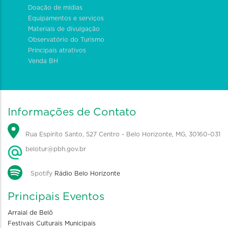
Doação de mídias
Equipamentos e serviços
Materiais de divulgação
Observatório do Turismo
Principais atrativos
Venda BH
Informações de Contato
Rua Espírito Santo, 527 Centro - Belo Horizonte, MG, 30160-031
belotur@pbh.gov.br
Spotify
Rádio Belo Horizonte
Principais Eventos
Arraial de Belô
Festivais Culturais Municipais