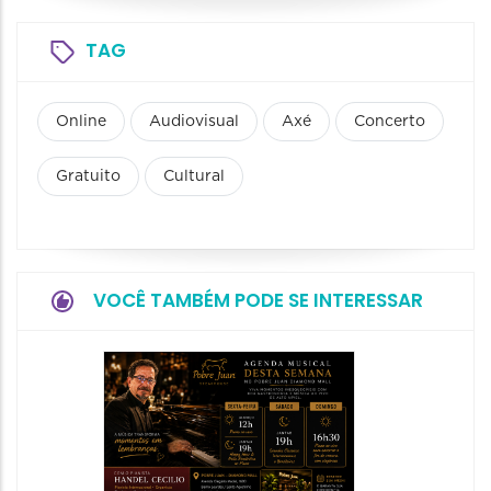
TAG
Online
Audiovisual
Axé
Concerto
Gratuito
Cultural
VOCÊ TAMBÉM PODE SE INTERESSAR
Show:
Falasch
Tour"
08/08/20