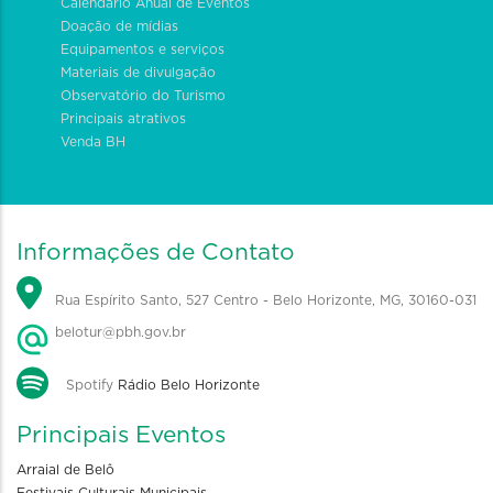
Calendário Anual de Eventos
Doação de mídias
Equipamentos e serviços
Materiais de divulgação
Observatório do Turismo
Principais atrativos
Venda BH
Informações de Contato
Rua Espírito Santo, 527 Centro - Belo Horizonte, MG, 30160-031
belotur@pbh.gov.br
Spotify
Rádio Belo Horizonte
Principais Eventos
Arraial de Belô