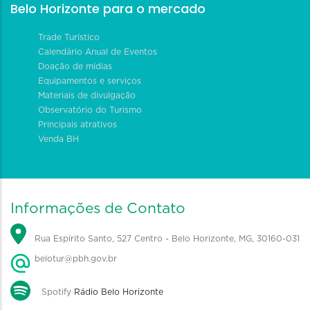
Belo Horizonte para o mercado
Trade Turístico
Calendário Anual de Eventos
Doação de mídias
Equipamentos e serviços
Materiais de divulgação
Observatório do Turismo
Principais atrativos
Venda BH
Informações de Contato
Rua Espírito Santo, 527 Centro - Belo Horizonte, MG, 30160-031
belotur@pbh.gov.br
Spotify
Rádio Belo Horizonte