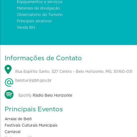
Equipamentos e serviços
Materiais de divulgação
Observatório do Turismo
Principais atrativos
Venda BH
Informações de Contato
Rua Espírito Santo, 527 Centro - Belo Horizonte, MG, 30160-031
belotur@pbh.gov.br
Spotify
Rádio Belo Horizonte
Principais Eventos
Arraial de Belô
Festivais Culturais Municipais
Carnaval