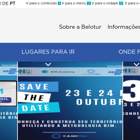
R
DE
PT
Ir para o conteúdo
1
Ir para o menu
2
Ir para o rodapé
3
Ir para o
ES
Sobre a Belotur
Informações
Menu
second
LUGARES PARA IR
ONDE 