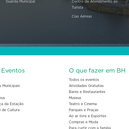
Guarda Municipal
Centro de Atendimento ao
Turista
Cias Aéreas
s Eventos
O que fazer em BH
Todos os eventos
s Municipais
Atividades Gratuitas
Bares e Restaurantes
eus
Museus
ça da Estação
Teatro e Cinema
l de Cultura
Parques e Praças
Ao ar livre e Esportes
Compras e Moda
Para curtir com a familia