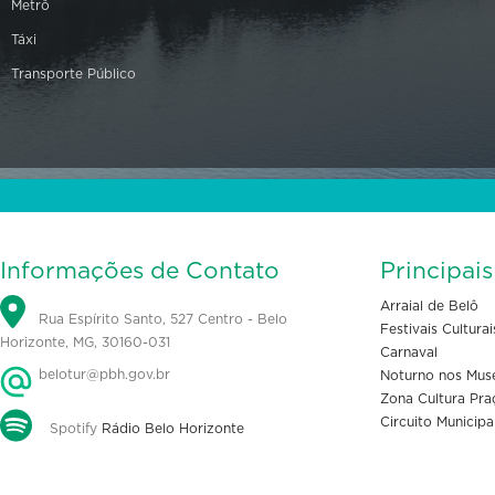
Metrô
Táxi
Transporte Público
Informações de Contato
Principai
Arraial de Belô
Rua Espírito Santo, 527 Centro - Belo
Festivais Culturai
Horizonte, MG, 30160-031
Carnaval
belotur@pbh.gov.br
Noturno nos Mus
Zona Cultura Pra
Circuito Municipa
Spotify
Rádio Belo Horizonte