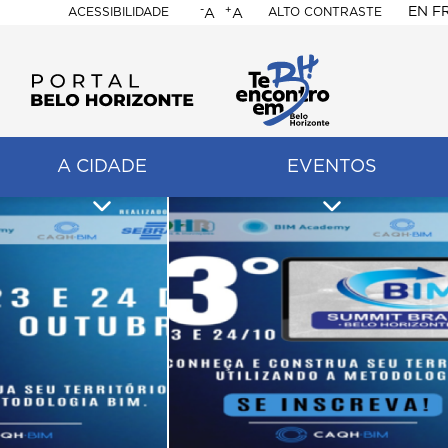
-
+
EN
F
ACESSIBILIDADE
ALTO CONTRASTE
A
A
PORTAL
BELO
HORIZONTE
A CIDADE
EVENTOS
ação
pal