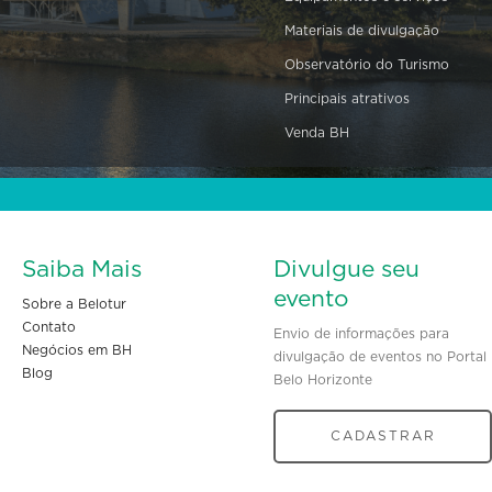
Materiais de divulgação
Observatório do Turismo
Principais atrativos
Venda BH
Saiba Mais
Divulgue seu
evento
Sobre a Belotur
Contato
Envio de informações para
Negócios em BH
divulgação de eventos no Portal
Blog
Belo Horizonte
CADASTRAR