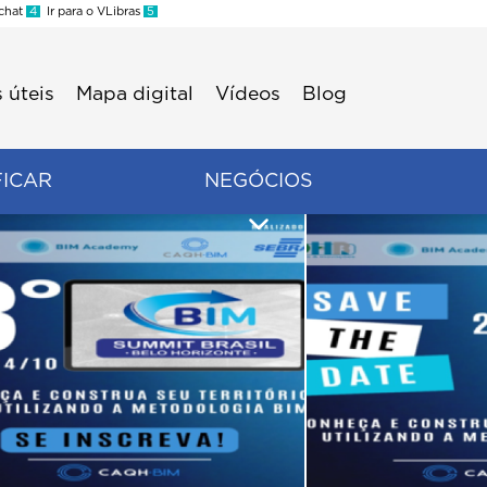
 chat
4
Ir para o VLibras
5
 úteis
Mapa digital
Vídeos
Blog
FICAR
NEGÓCIOS