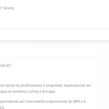
IT BRASIL
rdível?
e reúne os profissionais e empresas, especialistas em
taque na América Latina e Europa.
respondendo ao crescimento exponencial do BIM e à
4.0.