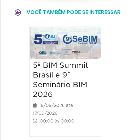
VOCÊ TAMBÉM PODE SE INTERESSAR
BHack
Confe
2026
5º BIM Summit
28/11/202
09:00 às
Brasil e 9°
Seminário BIM
2026
16/09/2026 até
17/09/2026
00:00 às 00:00