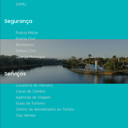
SAMU
Segurança
Polícia Militar
Polícia Civil
Bombeiros
Defesa Civil
Guarda Municipal
Serviços
Locadora de Veículos
Casas de Câmbio
Agências de Viagem
Guias de Turismo
Centro de Atendimento ao Turista
Cias Aéreas