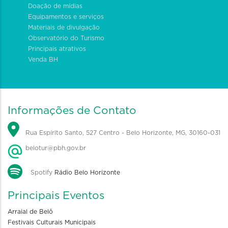
Doação de mídias
Equipamentos e serviços
Materiais de divulgação
Observatório do Turismo
Principais atrativos
Venda BH
Informações de Contato
Rua Espírito Santo, 527 Centro - Belo Horizonte, MG, 30160-031
belotur@pbh.gov.br
Spotify
Rádio Belo Horizonte
Principais Eventos
Arraial de Belô
Festivais Culturais Municipais