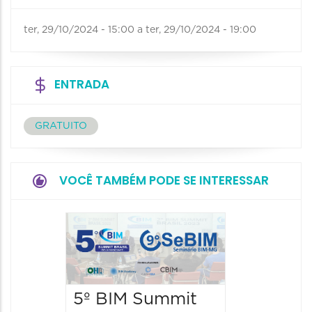
ter, 29/10/2024 - 15:00
a
ter, 29/10/2024 - 19:00
ENTRADA
GRATUITO
VOCÊ TAMBÉM PODE SE INTERESSAR
BHack
Confe
2026
5º BIM Summit
28/11/202