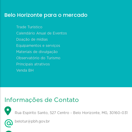
Belo Horizonte para o mercado
Trade Turístico
Calendário Anual de Eventos
Doação de mídias
Equipamentos e serviços
Materiais de divulgação
Observatório do Turismo
Principais atrativos
Venda BH
Informações de Contato
Rua Espírito Santo, 527 Centro - Belo Horizonte, MG, 30160-031
belotur@pbh.gov.br