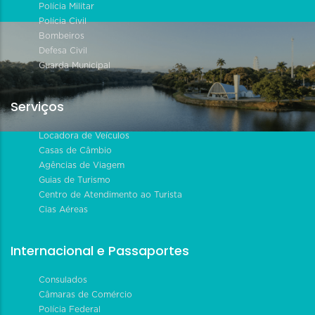
Polícia Militar
Polícia Civil
Bombeiros
Defesa Civil
Guarda Municipal
Serviços
Locadora de Veículos
Casas de Câmbio
Agências de Viagem
Guias de Turismo
Centro de Atendimento ao Turista
Cias Aéreas
Internacional e Passaportes
Consulados
Câmaras de Comércio
Polícia Federal