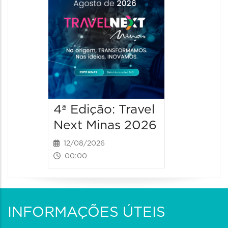
4ª Edição: Travel
4ª Ediç
Next Minas 2026
Next M
12/08/2026
13/08/2
00:00
00:00
INFORMAÇÕES ÚTEIS