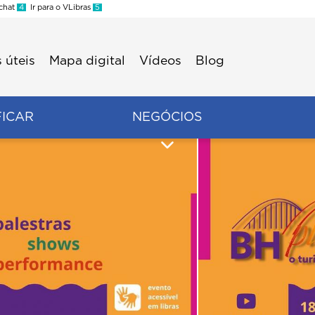
 chat
4
Ir para o VLibras
5
 úteis
Mapa digital
Vídeos
Blog
FICAR
NEGÓCIOS