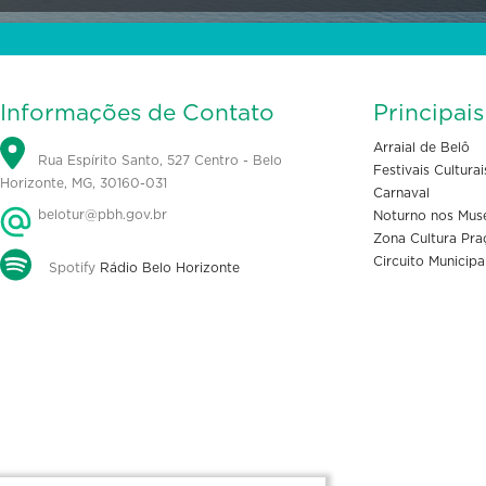
Informações de Contato
Principai
Arraial de Belô
Rua Espírito Santo, 527 Centro - Belo
Festivais Culturai
Horizonte, MG, 30160-031
Carnaval
belotur@pbh.gov.br
Noturno nos Mus
Zona Cultura Pra
Circuito Municipa
Spotify
Rádio Belo Horizonte