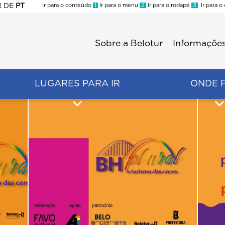
R
DE
PT
Ir para o conteúdo
1
Ir para o menu
2
Ir para o rodapé
3
Ir para o
ES
Sobre a Belotur
Informações
Menu
second
LUGARES PARA IR
ONDE 