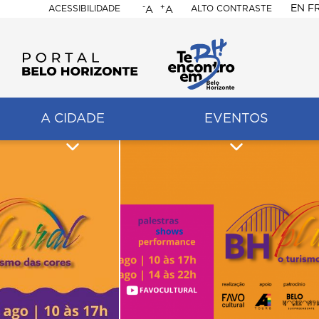
-
+
EN
F
ACESSIBILIDADE
ALTO CONTRASTE
A
A
PORTAL
BELO
HORIZONTE
A CIDADE
EVENTOS
ação
pal