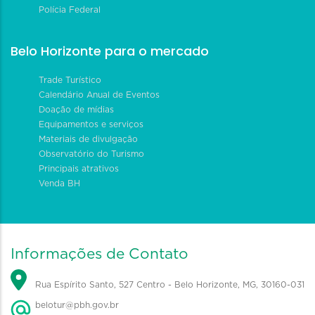
Polícia Federal
Belo Horizonte para o mercado
Trade Turístico
Calendário Anual de Eventos
Doação de mídias
Equipamentos e serviços
Materiais de divulgação
Observatório do Turismo
Principais atrativos
Venda BH
Informações de Contato
Rua Espírito Santo, 527 Centro - Belo Horizonte, MG, 30160-031
belotur@pbh.gov.br