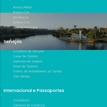
Polícia Militar
Polícia Civil
Bombeiros
Defesa Civil
Guarda Municipal
Serviços
Locadora de Veículos
Casas de Câmbio
Agências de Viagem
Guias de Turismo
Centro de Atendimento ao Turista
Cias Aéreas
Internacional e Passaportes
Consulados
Câmaras de Comércio