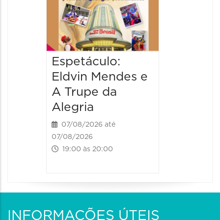
08/08/20
08/08/202
17:00 às 
Espetáculo:
Eldvin Mendes e
A Trupe da
Alegria
07/08/2026 até
07/08/2026
19:00 às 20:00
INFORMAÇÕES ÚTEIS