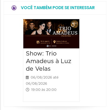
VOCÊ TAMBÉM PODE SE INTERESSAR
Show: 
de Sá
06/08/20
06/08/202
Show: Trio
20:00 às
Amadeus à Luz
de Velas
06/08/2026 até
06/08/2026
19:00 às 20:00