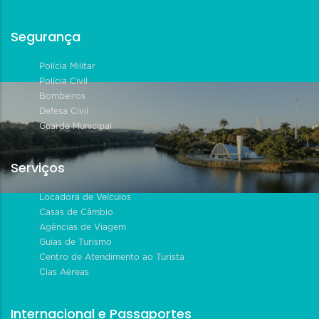
Segurança
Polícia Militar
Polícia Civil
Bombeiros
Defesa Civil
Guarda Municipal
Serviços
Locadora de Veículos
Casas de Câmbio
Agências de Viagem
Guias de Turismo
Centro de Atendimento ao Turista
Cias Aéreas
Internacional e Passaportes