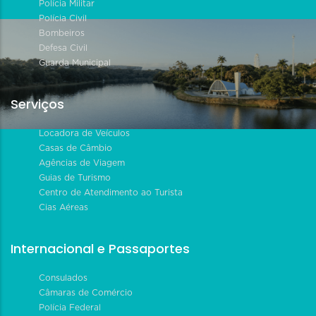
Polícia Militar
Polícia Civil
Bombeiros
Defesa Civil
Guarda Municipal
Serviços
Locadora de Veículos
Casas de Câmbio
Agências de Viagem
Guias de Turismo
Centro de Atendimento ao Turista
Cias Aéreas
Internacional e Passaportes
Consulados
Câmaras de Comércio
Polícia Federal