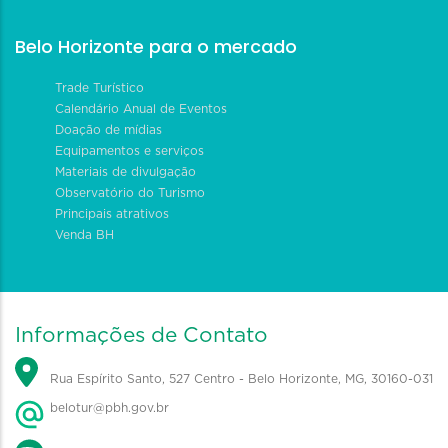
Belo Horizonte para o mercado
Trade Turístico
Calendário Anual de Eventos
Doação de mídias
Equipamentos e serviços
Materiais de divulgação
Observatório do Turismo
Principais atrativos
Venda BH
Informações de Contato
Rua Espírito Santo, 527 Centro - Belo Horizonte, MG, 30160-031
belotur@pbh.gov.br