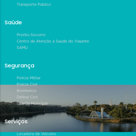
Transporte Público
Saúde
Pronto-Socorro
Centro de Atenção à Saúde do Viajante
SAMU
Segurança
Polícia Militar
Polícia Civil
Bombeiros
Defesa Civil
Guarda Municipal
Serviços
Locadora de Veículos