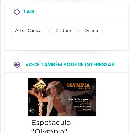
TAG
Artes Cênicas
Gratuito
Online
VOCÊ TAMBÉM PODE SE INTERESSAR
Espetá
Farewe
06/08/20
06/08/202
20:00 às
Espetáculo:
“Olympia”