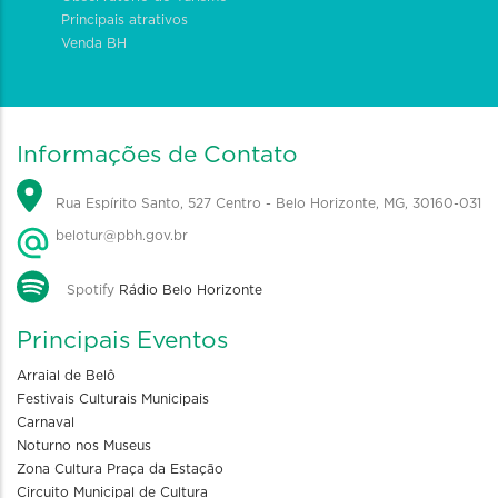
Principais atrativos
Venda BH
Informações de Contato
Rua Espírito Santo, 527 Centro - Belo Horizonte, MG, 30160-031
belotur@pbh.gov.br
Spotify
Rádio Belo Horizonte
Principais Eventos
Arraial de Belô
Festivais Culturais Municipais
Carnaval
Noturno nos Museus
Zona Cultura Praça da Estação
Circuito Municipal de Cultura