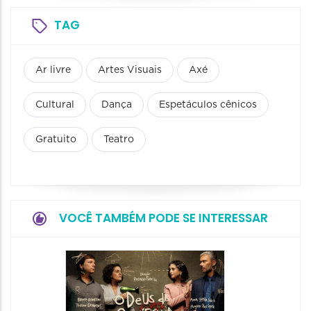
TAG
Ar livre
Artes Visuais
Axé
Cultural
Dança
Espetáculos cênicos
Gratuito
Teatro
VOCÊ TAMBÉM PODE SE INTERESSAR
Espetá
Obsce
Senhor