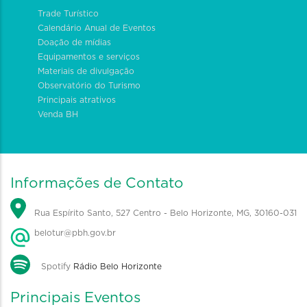
Trade Turístico
Calendário Anual de Eventos
Doação de mídias
Equipamentos e serviços
Materiais de divulgação
Observatório do Turismo
Principais atrativos
Venda BH
Informações de Contato
Rua Espírito Santo, 527 Centro - Belo Horizonte, MG, 30160-031
belotur@pbh.gov.br
Spotify
Rádio Belo Horizonte
Principais Eventos