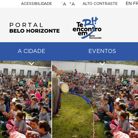
-
+
EN
F
ACESSIBILIDADE
ALTO CONTRASTE
A
A
PORTAL
BELO
HORIZONTE
A CIDADE
EVENTOS
ação
pal