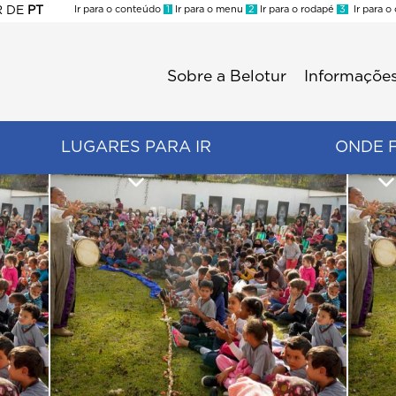
R
DE
PT
Ir para o conteúdo
1
Ir para o menu
2
Ir para o rodapé
3
Ir para o
ES
Sobre a Belotur
Informações
Menu
second
LUGARES PARA IR
ONDE 