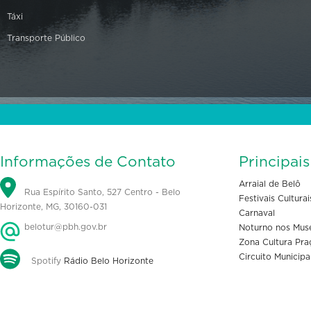
Táxi
Transporte Público
Informações de Contato
Principai
Arraial de Belô
Rua Espírito Santo, 527 Centro - Belo
Festivais Culturai
Horizonte, MG, 30160-031
Carnaval
belotur@pbh.gov.br
Noturno nos Mus
Zona Cultura Pra
Circuito Municipa
Spotify
Rádio Belo Horizonte