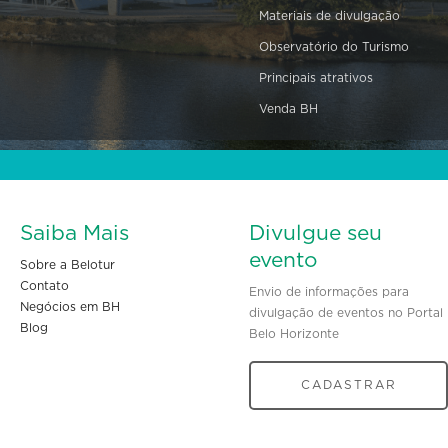
Materiais de divulgação
Observatório do Turismo
Principais atrativos
Venda BH
Saiba Mais
Divulgue seu
evento
Sobre a Belotur
Contato
Envio de informações para
Negócios em BH
divulgação de eventos no Portal
Blog
Belo Horizonte
CADASTRAR