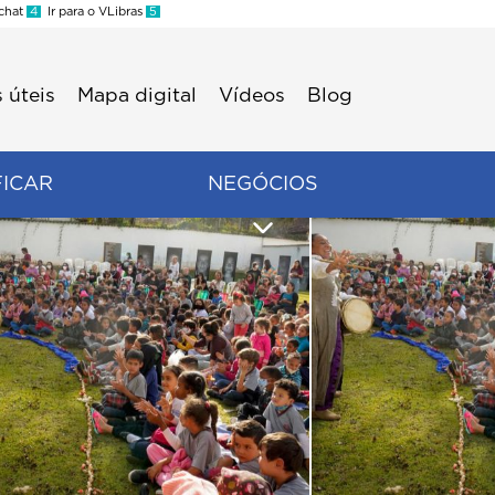
 chat
4
Ir para o VLibras
5
 úteis
Mapa digital
Vídeos
Blog
FICAR
NEGÓCIOS