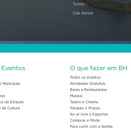
Turista
Cias Aéreas
s Eventos
O que fazer em BH
Todos os eventos
s Municipais
Atividades Gratuitas
Bares e Restaurantes
eus
Museus
ça da Estação
Teatro e Cinema
l de Cultura
Parques e Praças
Ao ar livre e Esportes
Compras e Moda
Para curtir com a familia