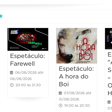
R
E
Espetáculo:
"
Farewell
Espetáculo:
S
06/08/2026 até
A hora do
–
06/08/2026
Boi
O
20:00 às 21:30
H
07/08/2026 até
31/08/2026
19:00 às 20:30
07