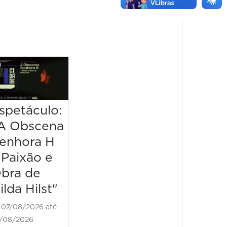
Muda
de Pel
Taís A
spetáculo:
Espetáculo:
08/08/2
A Obscena
“Olympia”
09/08/20
enhora H
18:00 às
07/08/2026 até
 Paixão e
07/08/2026
bra de
20:30 às 21:30
ilda Hilst"
07/08/2026 até
/08/2026