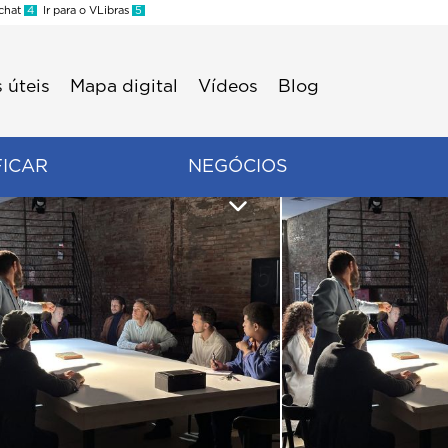
 chat
4
Ir para o VLibras
5
 úteis
Mapa digital
Vídeos
Blog
FICAR
NEGÓCIOS