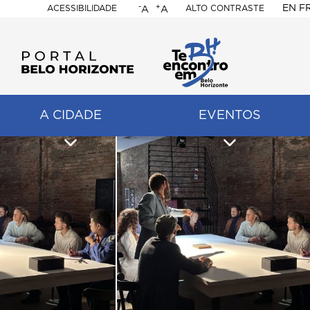
-
+
EN
F
ACESSIBILIDADE
ALTO CONTRASTE
A
A
PORTAL
BELO
HORIZONTE
A CIDADE
EVENTOS
ação
pal