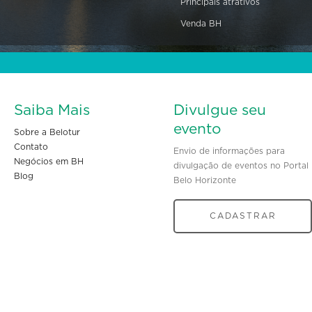
Principais atrativos
Venda BH
Saiba Mais
Divulgue seu
evento
Sobre a Belotur
Contato
Envio de informações para
Negócios em BH
divulgação de eventos no Portal
Blog
Belo Horizonte
CADASTRAR