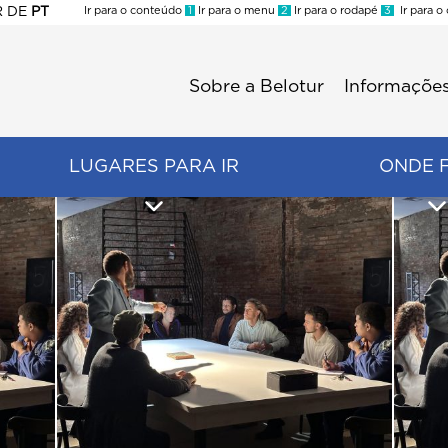
R
DE
PT
Ir para o conteúdo
1
Ir para o menu
2
Ir para o rodapé
3
Ir para o
ES
Sobre a Belotur
Informações
Menu
second
LUGARES PARA IR
ONDE 