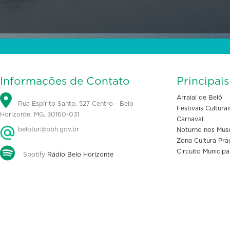
Informações de Contato
Principai
Arraial de Belô
Rua Espírito Santo, 527 Centro - Belo
Festivais Culturai
Horizonte, MG, 30160-031
Carnaval
belotur@pbh.gov.br
Noturno nos Mus
Zona Cultura Pra
Circuito Municipa
Spotify
Rádio Belo Horizonte