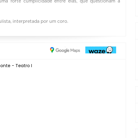
uma forte cumplicidade entre elas, que questionam a
sta, interpretada por um coro.
onte - Teatro I