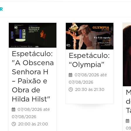
R
Espetáculo:
Espetáculo:
"A Obscena
“Olympia”
Senhora H
07/08/2026 até
– Paixão e
07/08/2026
Obra de
20:30 às 21:30
M
Hilda Hilst"
d
T
07/08/2026 até
07/08/2026
20:00 às 21:00
09