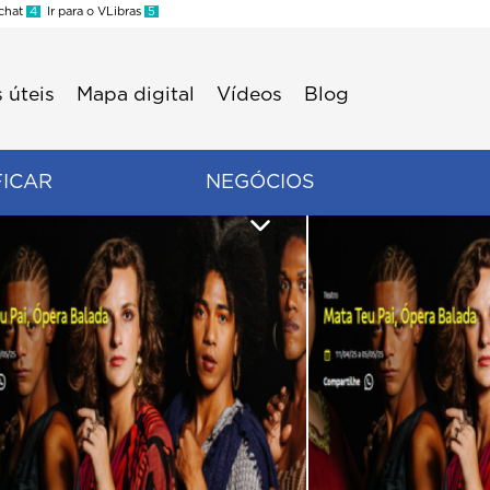
 chat
4
Ir para o VLibras
5
 úteis
Mapa digital
Vídeos
Blog
FICAR
NEGÓCIOS