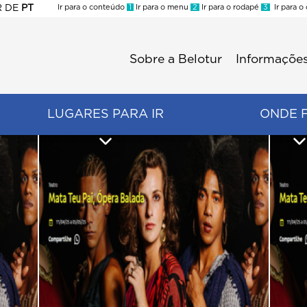
R
DE
PT
Ir para o conteúdo
1
Ir para o menu
2
Ir para o rodapé
3
Ir para o
ES
Sobre a Belotur
Informações
Menu
second
LUGARES PARA IR
ONDE 