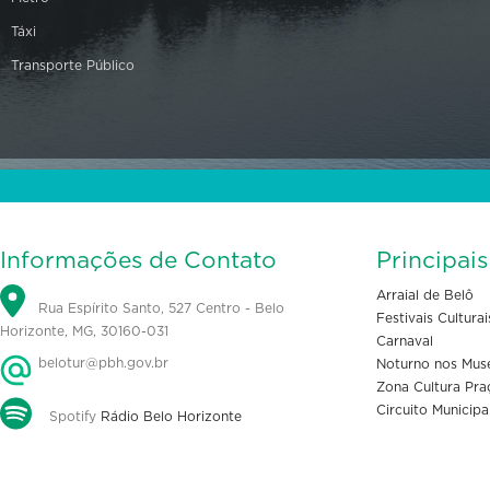
Táxi
Transporte Público
Informações de Contato
Principai
Arraial de Belô
Rua Espírito Santo, 527 Centro - Belo
Festivais Culturai
Horizonte, MG, 30160-031
Carnaval
belotur@pbh.gov.br
Noturno nos Mus
Zona Cultura Pra
Circuito Municipa
Spotify
Rádio Belo Horizonte