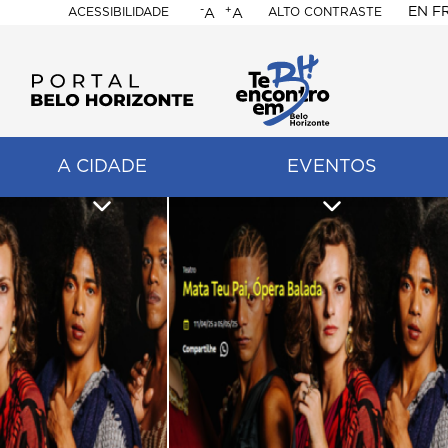
-
+
EN
F
ACESSIBILIDADE
ALTO CONTRASTE
A
A
PORTAL
BELO
HORIZONTE
A CIDADE
EVENTOS
ação
pal