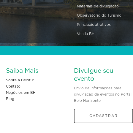
Materiais de divulgação
Observatório do Turismo
Principais atrativos
Venda BH
Saiba Mais
Divulgue seu
evento
Sobre a Belotur
Contato
Envio de informações para
Negócios em BH
divulgação de eventos no Portal
Blog
Belo Horizonte
CADASTRAR