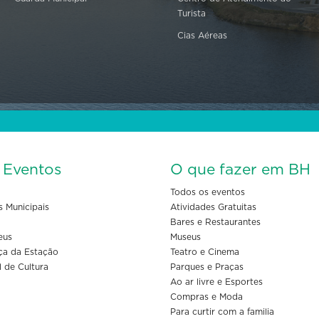
Turista
Cias Aéreas
s Eventos
O que fazer em BH
Todos os eventos
s Municipais
Atividades Gratuitas
Bares e Restaurantes
eus
Museus
ça da Estação
Teatro e Cinema
l de Cultura
Parques e Praças
Ao ar livre e Esportes
Compras e Moda
Para curtir com a familia