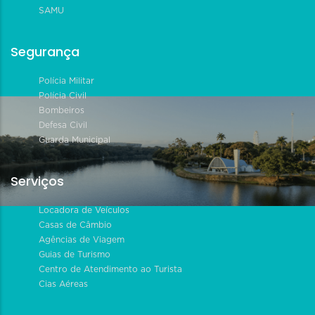
SAMU
Segurança
Polícia Militar
Polícia Civil
Bombeiros
Defesa Civil
Guarda Municipal
Serviços
Locadora de Veículos
Casas de Câmbio
Agências de Viagem
Guias de Turismo
Centro de Atendimento ao Turista
Cias Aéreas