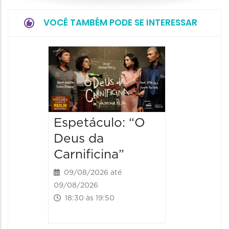
VOCÊ TAMBÉM PODE SE INTERESSAR
Espetá
“Olymp
09/08/20
09/08/202
19:00 às
Espetáculo: “O
Deus da
Carnificina”
09/08/2026 até
09/08/2026
18:30 às 19:50