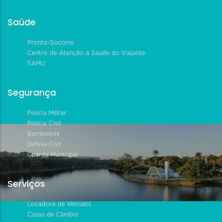
Saúde
Pronto-Socorro
Centro de Atenção à Saúde do Viajante
SAMU
Segurança
Polícia Militar
Polícia Civil
Bombeiros
Defesa Civil
Guarda Municipal
Serviços
Locadora de Veículos
Casas de Câmbio