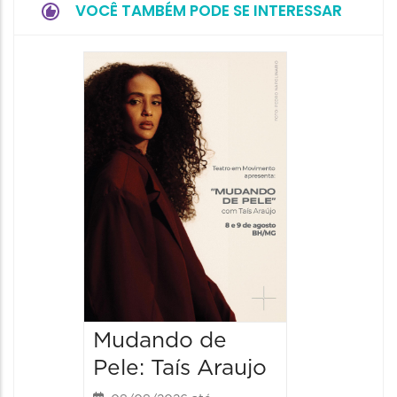
VOCÊ TAMBÉM PODE SE INTERESSAR
Espetá
Filho 
08/08/20
08/08/202
19:00 às 
Mudando de
Pele: Taís Araujo