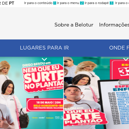
R
DE
PT
Ir para o conteúdo
1
Ir para o menu
2
Ir para o rodapé
3
Ir para o
ES
Sobre a Belotur
Informações
Menu
second
LUGARES PARA IR
ONDE 