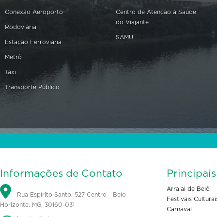
Conexão Aeroporto
Centro de Atenção à Saúde
do Viajante
Rodoviária
SAMU
Estação Ferroviária
Metrô
Táxi
Transporte Público
Informações de Contato
Principai
Arraial de Belô
Rua Espírito Santo, 527 Centro - Belo
Festivais Culturai
Horizonte, MG, 30160-031
Carnaval