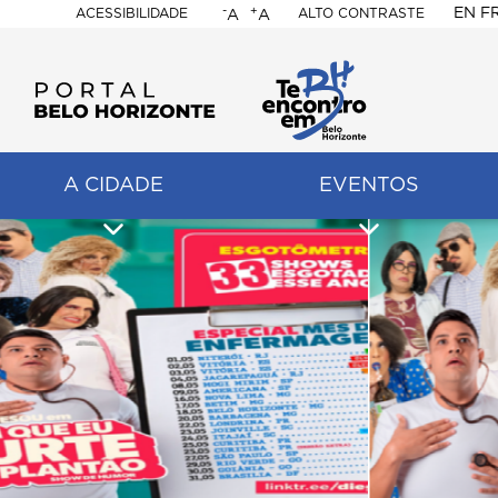
-
+
EN
F
ACESSIBILIDADE
ALTO CONTRASTE
A
A
PORTAL
BELO
HORIZONTE
A CIDADE
EVENTOS
ação
pal