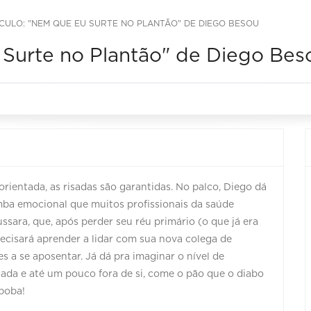
CULO: "NEM QUE EU SURTE NO PLANTÃO" DE DIEGO BESOU
Surte no Plantão" de Diego Bes
orientada, as risadas são garantidas. No palco, Diego dá
ba emocional que muitos profissionais da saúde
ssara, que, após perder seu réu primário (o que já era
precisará aprender a lidar com sua nova colega de
s a se aposentar. Já dá pra imaginar o nível de
itada e até um pouco fora de si, come o pão que o diabo
boba!