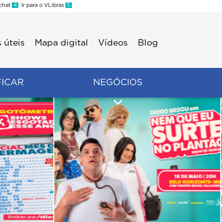
 chat
4
Ir para o VLibras
5
 úteis
Mapa digital
Vídeos
Blog
FICAR
NEGÓCIOS