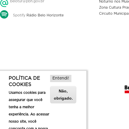
belotur@pbh.gov.br
Noturno nos Mus
Zona Cultura Pra
Circuito Municipa
Spotify
Rádio Belo Horizonte
POLÍTICA DE
Entendi!
COOKIES
Não,
Usamos cookies para
obrigado.
assegurar que você
tenha a melhor
experiência. Ao acessar
nosso site, você
concorda com a nossa