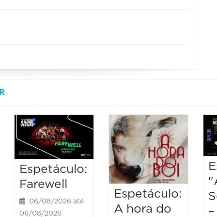
R
E
Espetáculo:
"
Farewell
Espetáculo:
S
06/08/2026 até
A hora do
–
06/08/2026