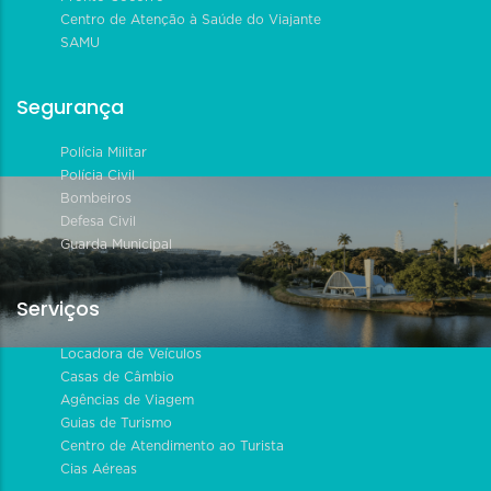
Centro de Atenção à Saúde do Viajante
SAMU
Segurança
Polícia Militar
Polícia Civil
Bombeiros
Defesa Civil
Guarda Municipal
Serviços
Locadora de Veículos
Casas de Câmbio
Agências de Viagem
Guias de Turismo
Centro de Atendimento ao Turista
Cias Aéreas