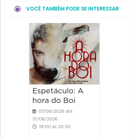
VOCÊ TAMBÉM PODE SE INTERESSAR
Espetá
Obsce
Senhor
Paixão
Hilda H
07/08/20
07/08/202
Espetáculo: A
20:00 às
hora do Boi
07/08/2026 até
31/08/2026
19:00 às 20:30