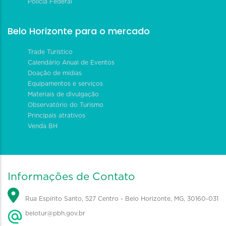
Polícia Federal
Belo Horizonte para o mercado
Trade Turístico
Calendário Anual de Eventos
Doação de mídias
Equipamentos e serviços
Materiais de divulgação
Observatório do Turismo
Principais atrativos
Venda BH
Informações de Contato
Rua Espírito Santo, 527 Centro - Belo Horizonte, MG, 30160-031
belotur@pbh.gov.br