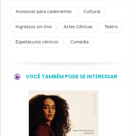
Acessível para cadeirantes
Cultural
Ingressos on-line
Artes Cênicas
Teatro
Espetáculos cênicos
Comédia
VOCÊ TAMBÉM PODE SE INTERESSAR
Espetá
Filho 
08/08/20
08/08/202
19:00 às 