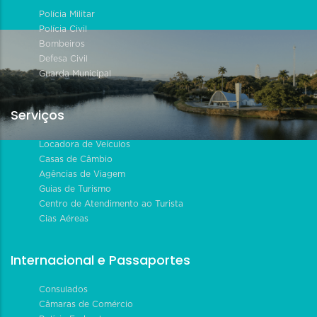
Polícia Militar
Polícia Civil
Bombeiros
Defesa Civil
Guarda Municipal
Serviços
Locadora de Veículos
Casas de Câmbio
Agências de Viagem
Guias de Turismo
Centro de Atendimento ao Turista
Cias Aéreas
Internacional e Passaportes
Consulados
Câmaras de Comércio