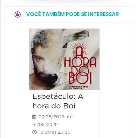
VOCÊ TAMBÉM PODE SE INTERESSAR
Espetá
Obsce
Senhor
Paixão
Hilda H
07/08/20
07/08/202
Espetáculo: A
20:00 às
hora do Boi
07/08/2026 até
31/08/2026
19:00 às 20:30