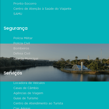
Pronto-Socorro
Centro de Atenção à Saúde do Viajante
SAMU
Segurança
Polícia Militar
Polícia Civil
Bombeiros
Defesa Civil
Guarda Municipal
Serviços
Locadora de Veículos
Casas de Câmbio
Agências de Viagem
Guias de Turismo
Centro de Atendimento ao Turista
Cias Aéreas