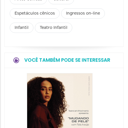
Espetáculos cênicos
Ingressos on-line
Infantil
Teatro Infantil
VOCÊ TAMBÉM PODE SE INTERESSAR
Espetá
Filho 
08/08/20
08/08/202
19:00 às 