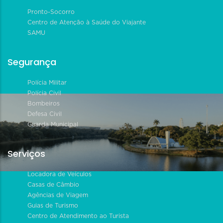
Pronto-Socorro
Centro de Atenção à Saúde do Viajante
SAMU
Segurança
Polícia Militar
Polícia Civil
Bombeiros
Defesa Civil
Guarda Municipal
Serviços
Locadora de Veículos
Casas de Câmbio
Agências de Viagem
Guias de Turismo
Centro de Atendimento ao Turista