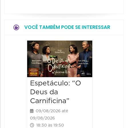
VOCÊ TAMBÉM PODE SE INTERESSAR
Espetá
“Olymp
09/08/20
09/08/202
19:00 às
Espetáculo: “O
Deus da
Carnificina”
09/08/2026 até
09/08/2026
18:30 às 19:50