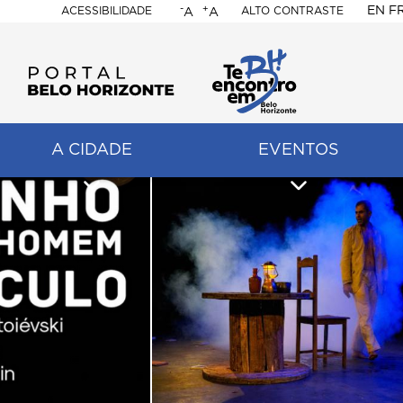
-
+
EN
F
ACESSIBILIDADE
ALTO CONTRASTE
A
A
PORTAL
BELO
HORIZONTE
A CIDADE
EVENTOS
ação
pal