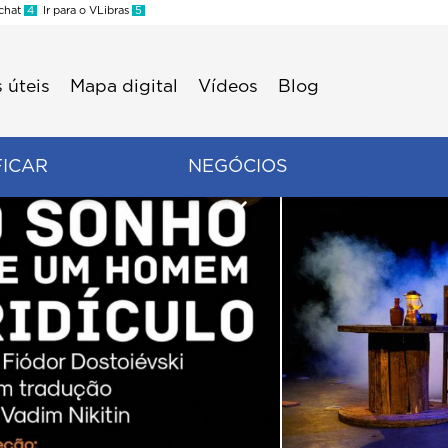
 chat
4
Ir para o VLibras
5
 úteis
Mapa digital
Vídeos
Blog
FICAR
NEGÓCIOS