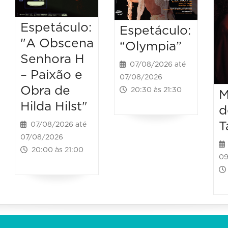
Espetáculo:
Espetáculo:
"A Obscena
“Olympia”
Senhora H
07/08/2026 até
– Paixão e
07/08/2026
Obra de
20:30 às 21:30
M
Hilda Hilst"
d
T
07/08/2026 até
07/08/2026
20:00 às 21:00
09