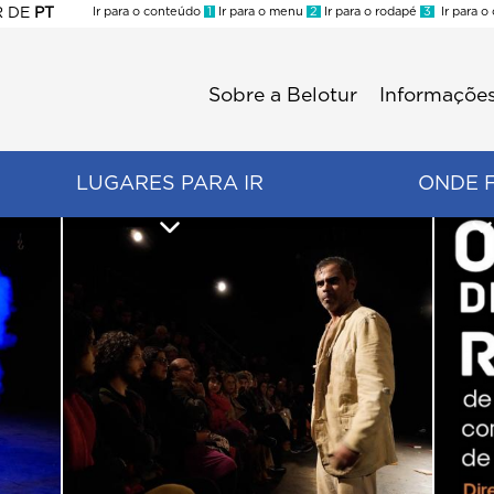
R
DE
PT
Ir para o conteúdo
1
Ir para o menu
2
Ir para o rodapé
3
Ir para o
ES
Sobre a Belotur
Informações
Menu
second
LUGARES PARA IR
ONDE 