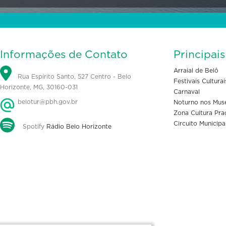
Informações de Contato
Principai
Arraial de Belô
Rua Espírito Santo, 527 Centro - Belo
Festivais Culturai
Horizonte, MG, 30160-031
Carnaval
belotur@pbh.gov.br
Noturno nos Mus
Zona Cultura Pra
Circuito Municipa
Spotify
Rádio Belo Horizonte