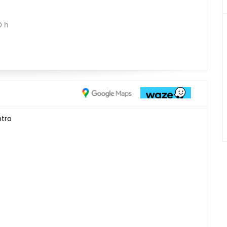
0 h
ntro