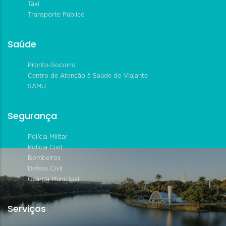
Táxi
Transporte Público
Saúde
Pronto-Socorro
Centro de Atenção à Saúde do Viajante
SAMU
Segurança
Polícia Militar
Polícia Civil
Bombeiros
Defesa Civil
Guarda Municipal
Serviços