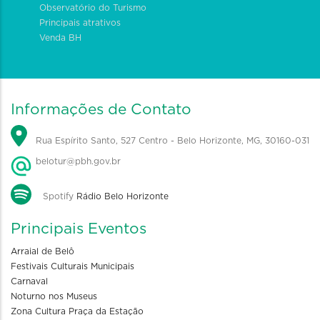
Observatório do Turismo
Principais atrativos
Venda BH
Informações de Contato
Rua Espírito Santo, 527 Centro - Belo Horizonte, MG, 30160-031
belotur@pbh.gov.br
Spotify
Rádio Belo Horizonte
Principais Eventos
Arraial de Belô
Festivais Culturais Municipais
Carnaval
Noturno nos Museus
Zona Cultura Praça da Estação