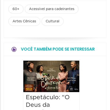
60+
Acessível para cadeirantes
Artes Cênicas
Cultural
VOCÊ TAMBÉM PODE SE INTERESSAR
Espetá
Obsce
Senhor
Paixão
Hilda H
Espetáculo: “O
Deus da
09/08/20