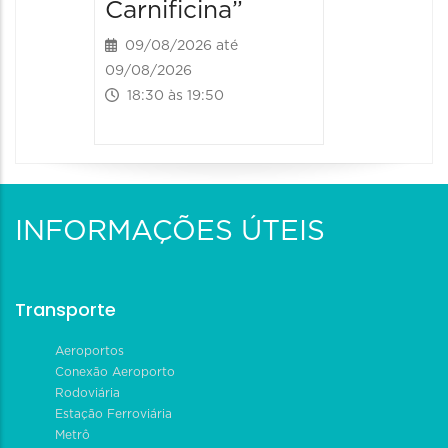
09/08/202
Carnificina”
19:00 às
09/08/2026 até
09/08/2026
18:30 às 19:50
INFORMAÇÕES ÚTEIS
Transporte
Aeroportos
Conexão Aeroporto
Rodoviária
Estação Ferroviária
Metrô