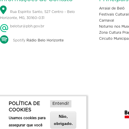
Arraial de Belô
Rua Espírito Santo, 527 Centro - Belo
Festivais Culturai
Horizonte, MG, 30160-031
Carnaval
belotur@pbh.gov.br
Noturno nos Mus
Zona Cultura Pra
Circuito Municipa
Spotify
Rádio Belo Horizonte
POLÍTICA DE
Entendi!
COOKIES
Não,
Usamos cookies para
obrigado.
assegurar que você