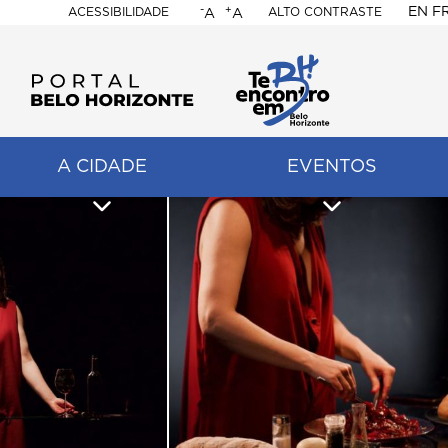
-
+
EN
F
ACESSIBILIDADE
ALTO CONTRASTE
A
A
PORTAL
BELO
HORIZONTE
A CIDADE
EVENTOS
ação
pal