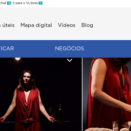
 chat
4
Ir para o VLibras
5
 úteis
Mapa digital
Vídeos
Blog
FICAR
NEGÓCIOS