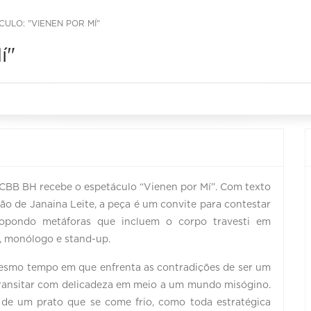
CULO: "VIENEN POR MÍ"
í"
CCBB BH recebe o espetáculo “Vienen por Mí”. Com texto
̃o de Janaina Leite, a peça é um convite para contestar
propondo metáforas que incluem o corpo travesti em
, monólogo e stand-up.
mesmo tempo em que enfrenta as contradições de ser um
 transitar com delicadeza em meio a um mundo misógino.
 de um prato que se come frio, como toda estratégica