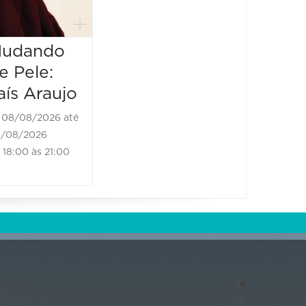
19:00 às 20:10
20:00 à
udando
e Pele:
aís Araujo
08/08/2026 até
/08/2026
18:00 às 21:00