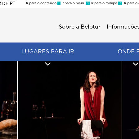
R
DE
PT
Ir para o conteúdo
1
Ir para o menu
2
Ir para o rodapé
3
Ir para o
ES
Sobre a Belotur
Informações
Menu
second
LUGARES PARA IR
ONDE 