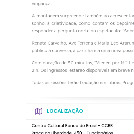
vingança.
A montagem surpreende também ao acrescentar a
sonho, a criatividade, como contam os depoime
responder a pergunta norte do espetáculo: “Sobre 
Renata Carvalho, Ave Terrena e Maria Léo Araru
público à conversa, à partilha e a uma nova possib
Com duração de 50 minutos, “Vienen por Mí” fica
21h. Os ingressos estarão disponíveis em breve n
Todas as sessões terão tradução em Libras. Prog
LOCALIZAÇÃO
Centro Cultural Banco do Brasil - CCBB
Praça da Liberdade, 450 - Funcionários