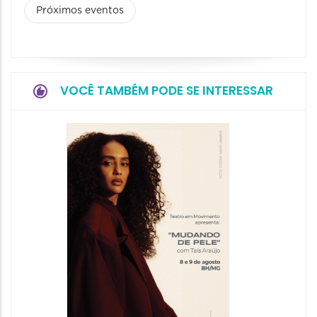
Próximos eventos
VOCÊ TAMBÉM PODE SE INTERESSAR
Espetá
Filho 
08/08/20
08/08/202
19:00 às 