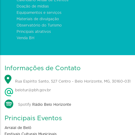
Doação de mídias
Equipamentos e serviços
Materiais de divulgação
Observatório do Turismo
Principais atrativos
Venda BH
Informações de Contato
Rua Espírito Santo, 527 Centro - Belo Horizonte, MG, 30160-031
belotur@pbh.gov.br
Spotify
Rádio Belo Horizonte
Principais Eventos
Arraial de Belô
Festivais Culturais Municipais