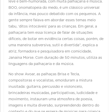
leve e bem-humorada, com muita palhaçaria e música.
BOO, onomatopeia do medo, é um clássico universal
da infância, mas pouco debatido com os pequenos. A
gente sempre falava em abordar esses temas meio
tabu, ‘ditos intocáveis’ para as crianças. Em geral, a
palhaçaria tem essa licença de falar de situações
difíceis, de botar em evidência certas coisas, porém, de
uma maneira subversiva, sutil e divertida”, explica a
atriz, formadora e pesquisadora em comicidade,
Janaina Morse. Com duração de 50 minutos, utiliza as
linguagens da palhaçaria e da música.
No show Avoar, as palhaças Brisa e Tecla,
compositoras e vocalistas, emolduram a mistura
inusitada: guitarra, percussão e violoncelo,
brincadeiras musicadas, participativas, ludicidade e
movimento, instauram uma atmosfera de poesia,
imagens e muita diversão, surpreendendo dentro do
contexto e do que se espera de músicas para criança,