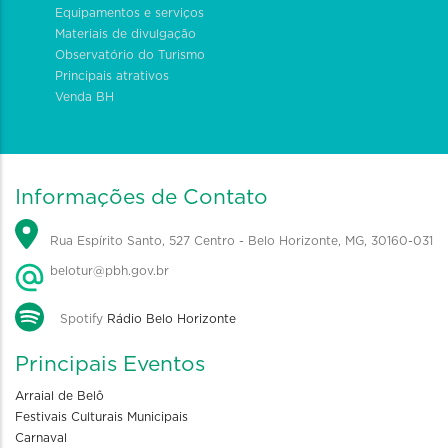
Equipamentos e serviços
Materiais de divulgação
Observatório do Turismo
Principais atrativos
Venda BH
Informações de Contato
Rua Espírito Santo, 527 Centro - Belo Horizonte, MG, 30160-031
belotur@pbh.gov.br
Spotify
Rádio Belo Horizonte
Principais Eventos
Arraial de Belô
Festivais Culturais Municipais
Carnaval