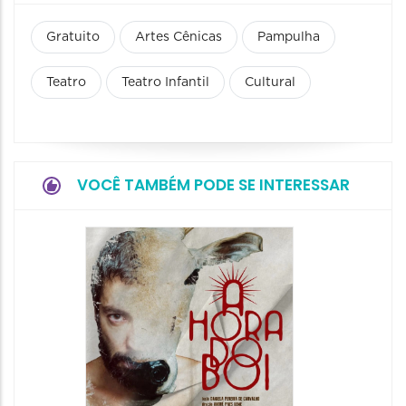
Gratuito
Artes Cênicas
Pampulha
Teatro
Teatro Infantil
Cultural
VOCÊ TAMBÉM PODE SE INTERESSAR
Espetá
Obsce
Senhor
Paixão
Hilda H
07/08/20