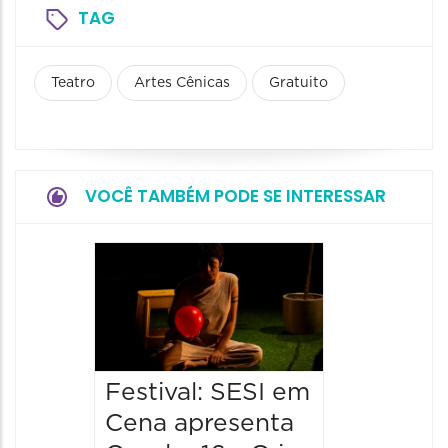
TAG
Teatro
Artes Cênicas
Gratuito
VOCÊ TAMBÉM PODE SE INTERESSAR
Festiv
Cena a
“Das D
13/08/20
13/08/2026
Festival: SESI em
21:00 às
Cena apresenta