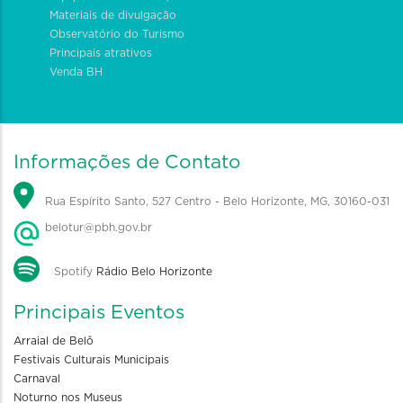
Materiais de divulgação
Observatório do Turismo
Principais atrativos
Venda BH
Informações de Contato
Rua Espírito Santo, 527 Centro - Belo Horizonte, MG, 30160-031
belotur@pbh.gov.br
Spotify
Rádio Belo Horizonte
Principais Eventos
Arraial de Belô
Festivais Culturais Municipais
Carnaval
Noturno nos Museus