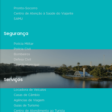
Pronto-Socorro
Centro de Atenção à Saúde do Viajante
SAMU
Segurança
Polícia Militar
Polícia Civil
Bombeiros
Defesa Civil
Guarda Municipal
Serviços
Locadora de Veículos
Casas de Câmbio
Agências de Viagem
Guias de Turismo
Centro de Atendimento ao Turista