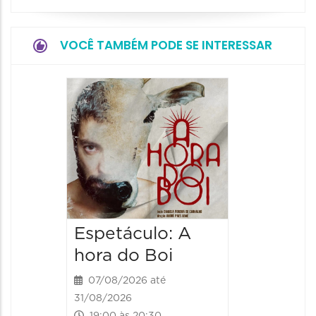
VOCÊ TAMBÉM PODE SE INTERESSAR
Espetá
Obsce
Senhor
Paixão
Hilda H
07/08/20
07/08/202
Espetáculo: A
20:00 às
hora do Boi
07/08/2026 até
31/08/2026