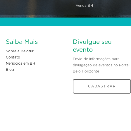
Venda BH
Saiba Mais
Divulgue seu
evento
Sobre a Belotur
Contato
Envio de informações para
Negócios em BH
divulgação de eventos no Portal
Blog
Belo Horizonte
CADASTRAR