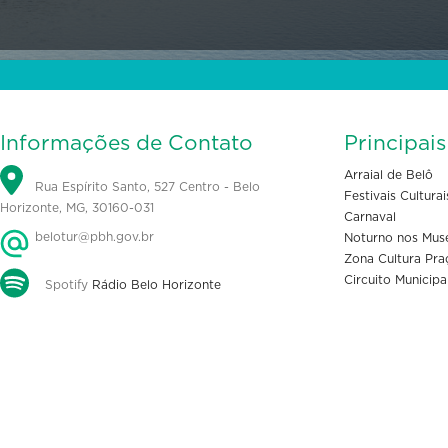
Informações de Contato
Principai
Arraial de Belô
Rua Espírito Santo, 527 Centro - Belo
Festivais Culturai
Horizonte, MG, 30160-031
Carnaval
belotur@pbh.gov.br
Noturno nos Mus
Zona Cultura Pra
Circuito Municipa
Spotify
Rádio Belo Horizonte