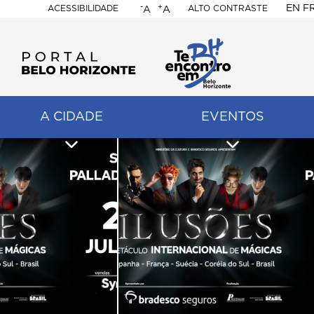
-
+
EN
F
ACESSIBILIDADE
ALTO CONTRASTE
A
A
PORTAL
BELO
HORIZONTE
A CIDADE
EVENTOS
ação
pal