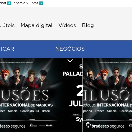
 chat
4
Ir para o VLibras
5
 úteis
Mapa digital
Vídeos
Blog
FICAR
NEGÓCIOS