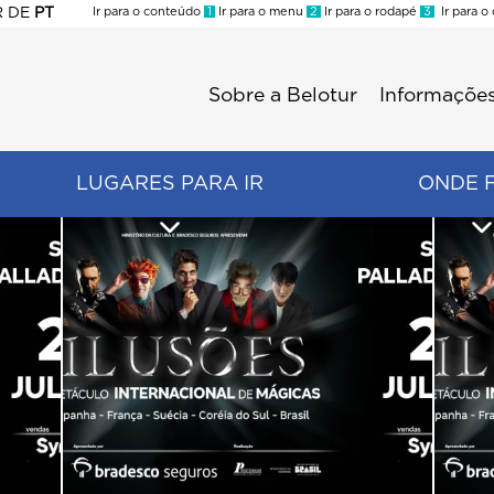
R
DE
PT
Ir para o conteúdo
1
Ir para o menu
2
Ir para o rodapé
3
Ir para o
ES
Sobre a Belotur
Informações
Menu
second
LUGARES PARA IR
ONDE 