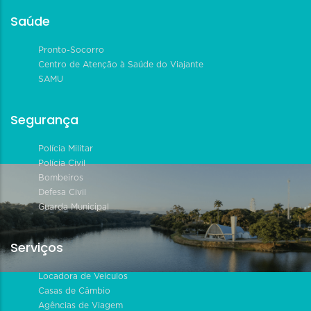
Saúde
Pronto-Socorro
Centro de Atenção à Saúde do Viajante
SAMU
Segurança
Polícia Militar
Polícia Civil
Bombeiros
Defesa Civil
Guarda Municipal
Serviços
Locadora de Veículos
Casas de Câmbio
Agências de Viagem