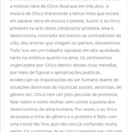
a notável obra de Chico Buarque em três atos. A
música de Chico transcende a tênue linha que insiste
em separar letra de música e poema. Assim, o eu lírico
presente na arte deste compositor protesta, ama e
desencontra, contradiz até mesmo as contradições da
vida, dos amores que chegam ou partem, desventuras.
Tudo isso em um trabalho lapidado em alta qualidade,
tanto na estética quanto na alma. Os sentimentos
organizados por Chico dentro dessas ricas melodias,
por meio de figuras e apropriações poéticas,
evidenciam as inquietações do ser humano diante de
situações dolorosas de injustiças sociais, amorosas, de
gênero etc. Chico tem um jeito peculiar de protestar,
falar sobre e como mulher, sem contar a poesia dos
desencontros da alma humana. Por vezes, o eu lírico
atravessa a linha do gênero e o protesto é feito com
uma ironia tão fina, que não raro já confundiu muita
gente. Os contrastes do eu lírico presente nas canções