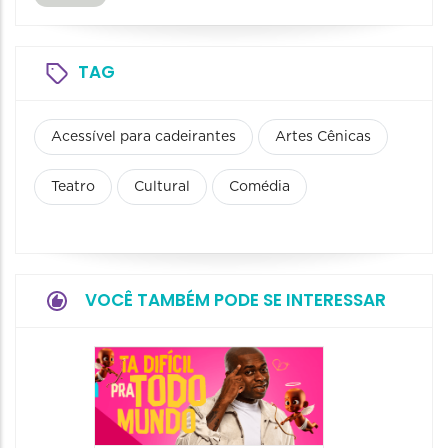
TAG
Acessível para cadeirantes
Artes Cênicas
Teatro
Cultural
Comédia
VOCÊ TAMBÉM PODE SE INTERESSAR
Stand 
a Lado
Ventur