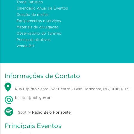
Trade Turístico
Calendário Anual de Eventos
Doação de mídias
Equipamentos e serviços
Materiais de divulgação
Observatório do Turismo
Principais atrativos
Venda BH
Informações de Contato
Rua Espírito Santo, 527 Centro - Belo Horizonte, MG, 30160-031
belotur@pbh.gov.br
Spotify
Rádio Belo Horizonte
Principais Eventos