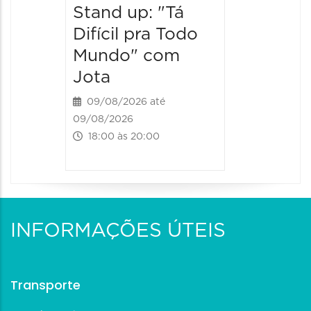
Stand up: "Tá
12/09/20
12/09/2026
Difícil pra Todo
19:00 às
Mundo" com
Jota
09/08/2026 até
09/08/2026
18:00 às 20:00
INFORMAÇÕES ÚTEIS
Transporte