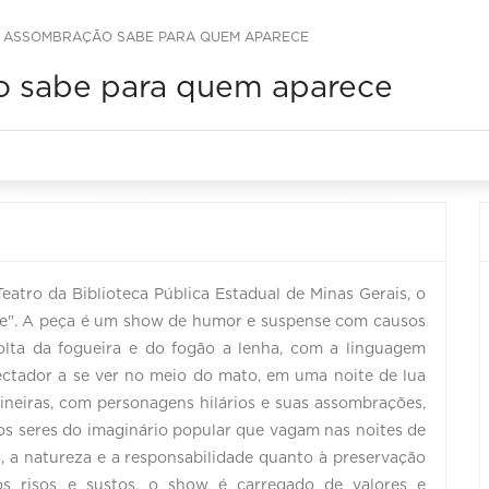
- ASSOMBRAÇÃO SABE PARA QUEM APARECE
o sabe para quem aparece
eatro da Biblioteca Pública Estadual de Minas Gerais, o
e". A peça é um show de humor e suspense com causos
lta da fogueira e do fogão a lenha, com a linguagem
pectador a se ver no meio do mato, em uma noite de lua
mineiras, com personagens hilários e suas assombrações,
s seres do imaginário popular que vagam nas noites de
s, a natureza e a responsabilidade quanto à preservação
s risos e sustos, o show é carregado de valores e