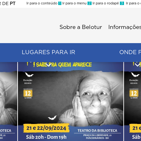
R
DE
PT
Ir para o conteúdo
1
Ir para o menu
2
Ir para o rodapé
3
Ir para o
ES
Sobre a Belotur
Informações
Menu
second
LUGARES PARA IR
ONDE 