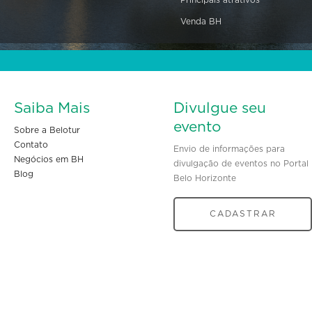
Principais atrativos
Venda BH
Saiba Mais
Divulgue seu
evento
Sobre a Belotur
Contato
Envio de informações para
Negócios em BH
divulgação de eventos no Portal
Blog
Belo Horizonte
CADASTRAR