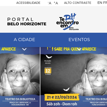
-
+
EN
F
ACESSIBILIDADE
ALTO CONTRASTE
A
A
PORTAL
BELO
HORIZONTE
A CIDADE
EVENTOS
ação
pal