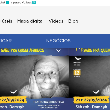
 chat
4
Ir para o VLibras
5
 úteis
Mapa digital
Vídeos
Blog
FICAR
NEGÓCIOS