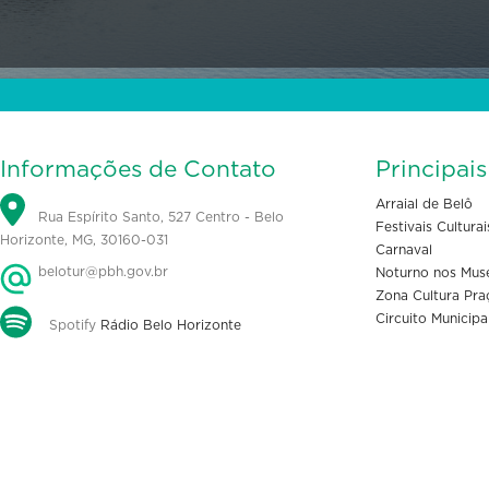
Informações de Contato
Principai
Arraial de Belô
Rua Espírito Santo, 527 Centro - Belo
Festivais Culturai
Horizonte, MG, 30160-031
Carnaval
belotur@pbh.gov.br
Noturno nos Mus
Zona Cultura Pra
Circuito Municipa
Spotify
Rádio Belo Horizonte