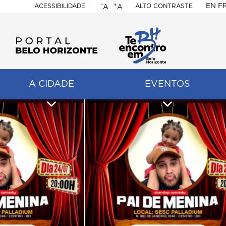
-
+
EN
F
ACESSIBILIDADE
ALTO CONTRASTE
A
A
PORTAL
BELO
HORIZONTE
A CIDADE
EVENTOS
ação
pal