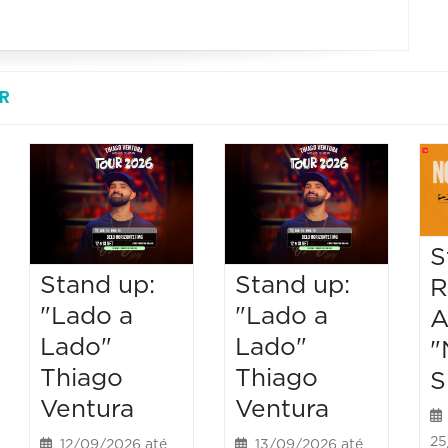
R
S
Stand up:
Stand up:
R
"Lado a
"Lado a
A
Lado"
Lado"
"
Thiago
Thiago
S
Ventura
Ventura
25
12/09/2026 até
13/09/2026 até