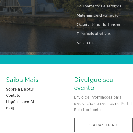
Equipamentos e serviços
Materiais de divulgação
Observatório do Turismo
Principais atrativos
Venda BH
Saiba Mais
Divulgue seu
evento
Sobre a Belotur
Contato
Envio de informações para
Negócios em BH
divulgação de eventos no Portal
Blog
Belo Horizonte
CADASTRAR