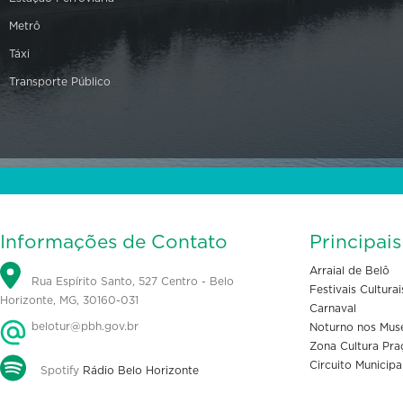
Metrô
Táxi
Transporte Público
Informações de Contato
Principai
Arraial de Belô
Rua Espírito Santo, 527 Centro - Belo
Festivais Culturai
Horizonte, MG, 30160-031
Carnaval
belotur@pbh.gov.br
Noturno nos Mus
Zona Cultura Pra
Circuito Municipa
Spotify
Rádio Belo Horizonte