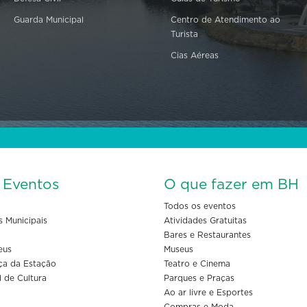
Guarda Municipal
Centro de Atendimento ao
Turista
Cias Aéreas
s Eventos
O que fazer em BH
Todos os eventos
s Municipais
Atividades Gratuitas
Bares e Restaurantes
eus
Museus
ça da Estação
Teatro e Cinema
l de Cultura
Parques e Praças
Ao ar livre e Esportes