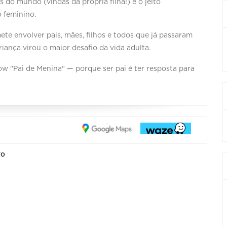
s do mundo (vindas da própria filha!) e o jeito
o feminino.
te envolver pais, mães, filhos e todos que já passaram
iança virou o maior desafio da vida adulta.
w "Pai de Menina" — porque ser pai é ter resposta para
ro