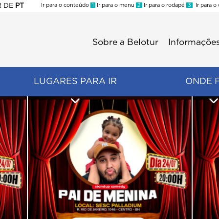
R
DE
PT
Ir para o conteúdo
1
Ir para o menu
2
Ir para o rodapé
3
Ir para o
ES
Sobre a Belotur
Informações
Menu
second
LUGARES PARA IR
ONDE 