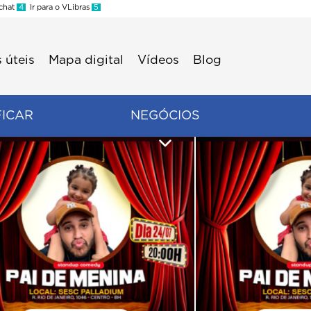
 chat
4
Ir para o VLibras
5
 úteis
Mapa digital
Vídeos
Blog
FICAR
NEGÓCIOS