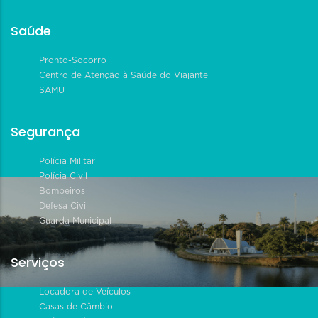
Saúde
Pronto-Socorro
Centro de Atenção à Saúde do Viajante
SAMU
Segurança
Polícia Militar
Polícia Civil
Bombeiros
Defesa Civil
Guarda Municipal
Serviços
Locadora de Veículos
Casas de Câmbio