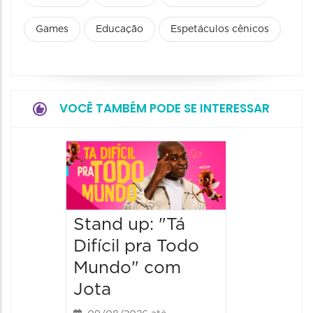
Games
Educação
Espetáculos cênicos
VOCÊ TAMBÉM PODE SE INTERESSAR
Stand 
a Lado
Ventur
Stand up: "Tá
12/09/20
12/09/2026
Difícil pra Todo
19:00 às
Mundo" com
Jota