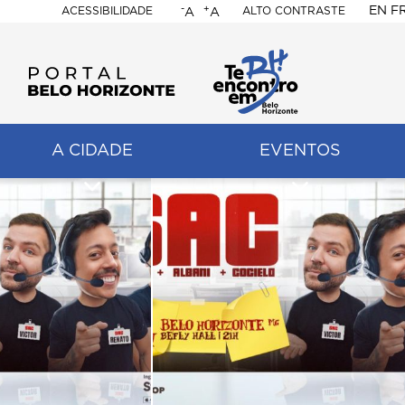
-
+
EN
F
ACESSIBILIDADE
ALTO CONTRASTE
A
A
PORTAL
BELO
HORIZONTE
A CIDADE
EVENTOS
ação
pal