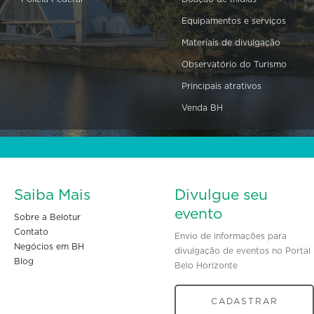
Equipamentos e serviços
Materiais de divulgação
Observatório do Turismo
Principais atrativos
Venda BH
Saiba Mais
Divulgue seu
evento
Sobre a Belotur
Contato
Envio de informações para
Negócios em BH
divulgação de eventos no Portal
Blog
Belo Horizonte
CADASTRAR