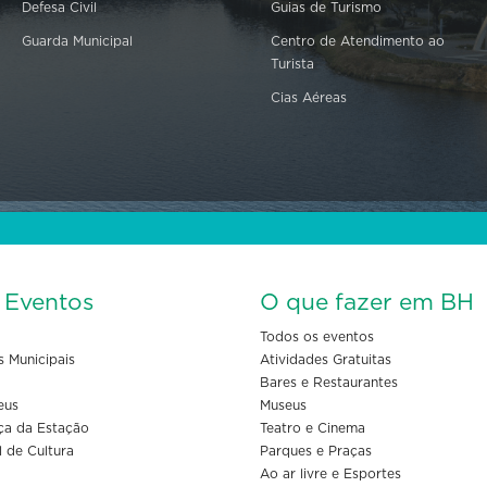
Defesa Civil
Guias de Turismo
Guarda Municipal
Centro de Atendimento ao
Turista
Cias Aéreas
s Eventos
O que fazer em BH
Todos os eventos
s Municipais
Atividades Gratuitas
Bares e Restaurantes
eus
Museus
ça da Estação
Teatro e Cinema
l de Cultura
Parques e Praças
Ao ar livre e Esportes