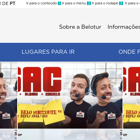
R
DE
PT
Ir para o conteúdo
1
Ir para o menu
2
Ir para o rodapé
3
Ir para o
ES
Sobre a Belotur
Informações
Menu
second
LUGARES PARA IR
ONDE 