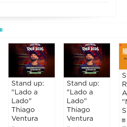
R
S
Stand up:
Stand up:
R
"Lado a
"Lado a
A
Lado"
Lado"
"
Thiago
Thiago
S
Ventura
Ventura