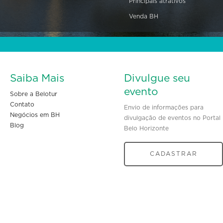
Principais atrativos
Venda BH
Saiba Mais
Divulgue seu
evento
Sobre a Belotur
Contato
Envio de informações para
Negócios em BH
divulgação de eventos no Portal
Blog
Belo Horizonte
CADASTRAR