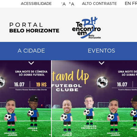
-
+
EN
F
ACESSIBILIDADE
ALTO CONTRASTE
A
A
PORTAL
BELO
HORIZONTE
A CIDADE
EVENTOS
ação
pal