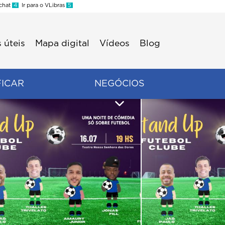
 chat
4
Ir para o VLibras
5
 úteis
Mapa digital
Vídeos
Blog
FICAR
NEGÓCIOS