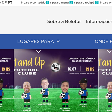
R
DE
PT
Ir para o conteúdo
1
Ir para o menu
2
Ir para o rodapé
3
Ir para o
ES
Sobre a Belotur
Informações
Menu
second
LUGARES PARA IR
ONDE 