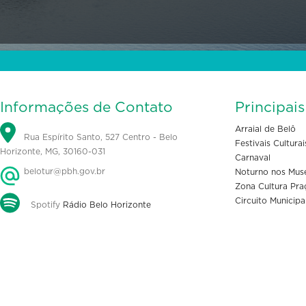
Informações de Contato
Principai
Arraial de Belô
Rua Espírito Santo, 527 Centro - Belo
Festivais Culturai
Horizonte, MG, 30160-031
Carnaval
belotur@pbh.gov.br
Noturno nos Mus
Zona Cultura Pra
Circuito Municipa
Spotify
Rádio Belo Horizonte