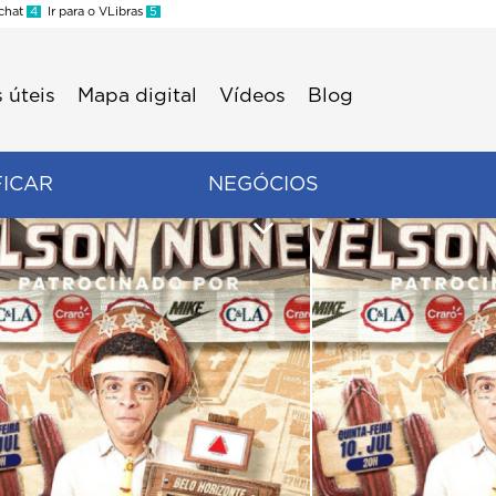
 chat
4
Ir para o VLibras
5
 úteis
Mapa digital
Vídeos
Blog
FICAR
NEGÓCIOS