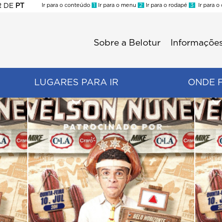
R
DE
PT
Ir para o conteúdo
1
Ir para o menu
2
Ir para o rodapé
3
Ir para o
ES
Sobre a Belotur
Informações
Menu
second
LUGARES PARA IR
ONDE 