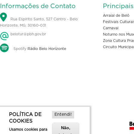
Informações de Contato
Principai
Arraial de Belô
Rua Espírito Santo, 527 Centro - Belo
Festivais Culturai
Horizonte, MG, 30160-031
Carnaval
belotur@pbh.gov.br
Noturno nos Mus
Zona Cultura Pra
Circuito Municipa
Spotify
Rádio Belo Horizonte
POLÍTICA DE
Entendi!
COOKIES
Não,
Usamos cookies para