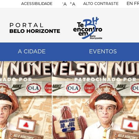
-
+
EN
F
ACESSIBILIDADE
ALTO CONTRASTE
A
A
PORTAL
BELO
HORIZONTE
A CIDADE
EVENTOS
ação
pal