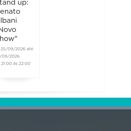
tand up:
Stand up:
03/10/202
21:00 às
enato
Renato
lbani
Albani
Novo
"Novo
how"
Show"
25/09/2026 até
26/09/2026 até
/09/2026
26/09/2026
21:00 às 22:00
21:00 às 22:00