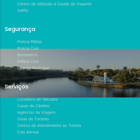
Centro de Atenção à Saúde do Viajante
SAMU
Segurança
Polícia Militar
Polícia Civil
Bombeiros
Defesa Civil
Guarda Municipal
Serviços
Locadora de Veículos
Casas de Câmbio
Agências de Viagem
Guias de Turismo
Centro de Atendimento ao Turista
Cias Aéreas