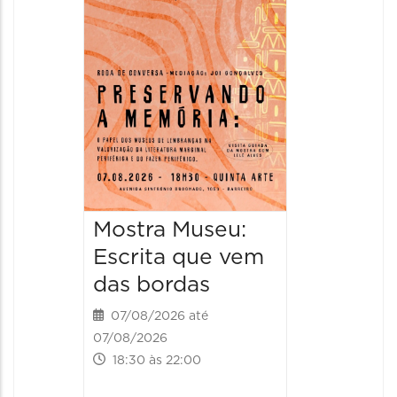
Italian
2026
08/08/20
08/08/202
11:00 às 
Mostra Museu:
Escrita que vem
das bordas
07/08/2026 até
07/08/2026
18:30 às 22:00