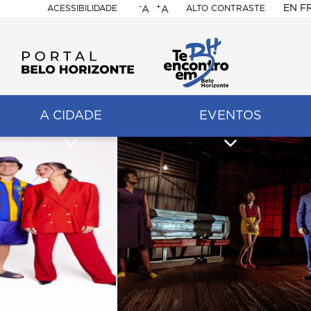
-
+
EN
F
ACESSIBILIDADE
ALTO CONTRASTE
A
A
PORTAL
BELO
HORIZONTE
A CIDADE
EVENTOS
ação
pal