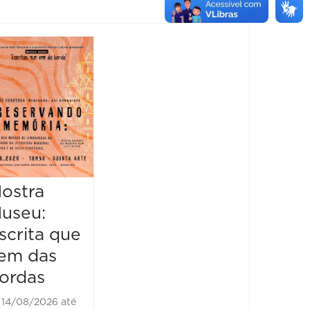
Feira
Encantaria
&
Piquenique
Literário
16/08/2026 até
16/08/2026
ostra
Mostr
09:00 às 17:00
useu:
Museu
scrita que
Escrit
em das
vem d
ordas
borda
14/08/2026 até
21/08/2