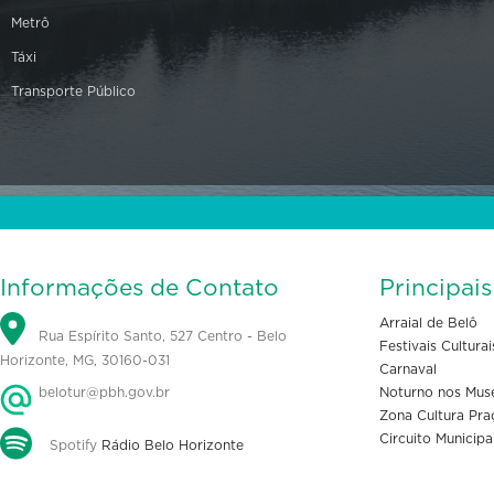
Metrô
Táxi
Transporte Público
Informações de Contato
Principai
Arraial de Belô
Rua Espírito Santo, 527 Centro - Belo
Festivais Culturai
Horizonte, MG, 30160-031
Carnaval
belotur@pbh.gov.br
Noturno nos Mus
Zona Cultura Pra
Circuito Municipa
Spotify
Rádio Belo Horizonte