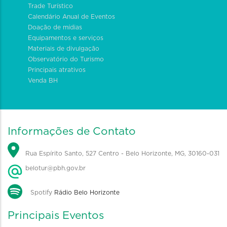
Trade Turístico
Calendário Anual de Eventos
Doação de mídias
Equipamentos e serviços
Materiais de divulgação
Observatório do Turismo
Principais atrativos
Venda BH
Informações de Contato
Rua Espírito Santo, 527 Centro - Belo Horizonte, MG, 30160-031
belotur@pbh.gov.br
Spotify
Rádio Belo Horizonte
Principais Eventos