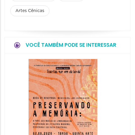
Artes Cênicas
VOCÊ TAMBÉM PODE SE INTERESSAR
Festa
Italian
2026
08/08/20
08/08/202
11:00 às 