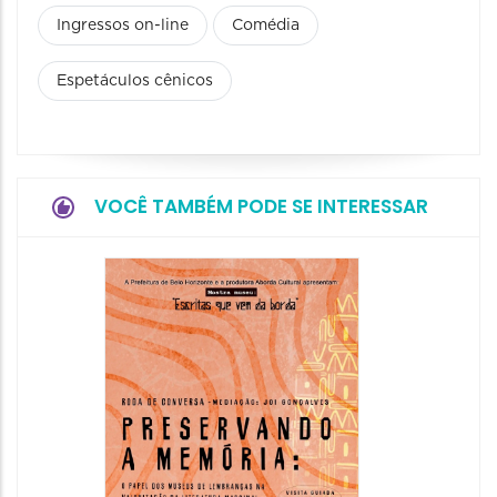
Ingressos on-line
Comédia
Espetáculos cênicos
VOCÊ TAMBÉM PODE SE INTERESSAR
Festa
Italian
2026
08/08/20
08/08/202
11:00 às 