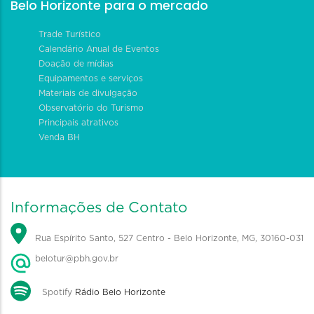
Belo Horizonte para o mercado
Trade Turístico
Calendário Anual de Eventos
Doação de mídias
Equipamentos e serviços
Materiais de divulgação
Observatório do Turismo
Principais atrativos
Venda BH
Informações de Contato
Rua Espírito Santo, 527 Centro - Belo Horizonte, MG, 30160-031
belotur@pbh.gov.br
Spotify
Rádio Belo Horizonte