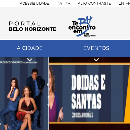
-
+
EN
F
ACESSIBILIDADE
ALTO CONTRASTE
A
A
PORTAL
BELO
HORIZONTE
A CIDADE
EVENTOS
ação
pal