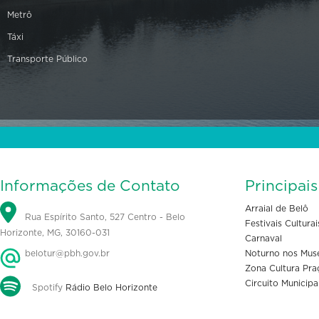
Metrô
Táxi
Transporte Público
Informações de Contato
Principai
Arraial de Belô
Rua Espírito Santo, 527 Centro - Belo
Festivais Culturai
Horizonte, MG, 30160-031
Carnaval
belotur@pbh.gov.br
Noturno nos Mus
Zona Cultura Pra
Circuito Municipa
Spotify
Rádio Belo Horizonte