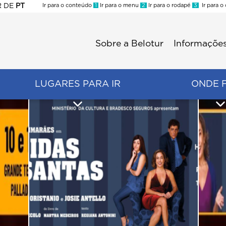
R
DE
PT
Ir para o conteúdo
1
Ir para o menu
2
Ir para o rodapé
3
Ir para o
ES
Sobre a Belotur
Informações
Menu
second
LUGARES PARA IR
ONDE 