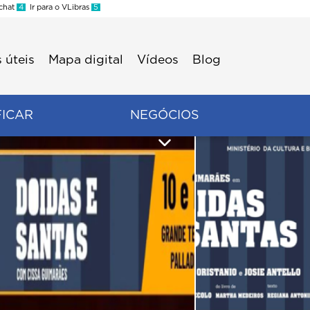
 chat
4
Ir para o VLibras
5
 úteis
Mapa digital
Vídeos
Blog
FICAR
NEGÓCIOS