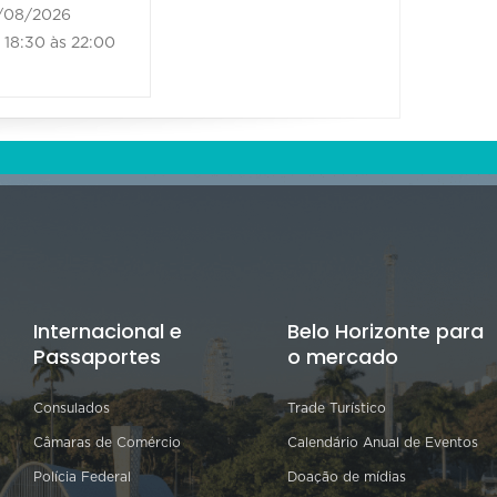
/08/2026
21/08/202
18:30 às 22:00
18:30 às
Internacional e
Belo Horizonte para
Passaportes
o mercado
Consulados
Trade Turístico
Câmaras de Comércio
Calendário Anual de Eventos
Polícia Federal
Doação de mídias