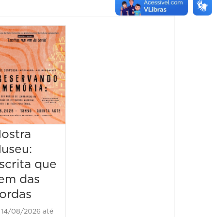
Feira
Encantaria
&
Piquenique
Literário
16/08/2026 até
16/08/2026
ostra
Mostr
09:00 às 17:00
useu:
Museu
scrita que
Escrit
em das
vem d
ordas
borda
14/08/2026 até
21/08/2