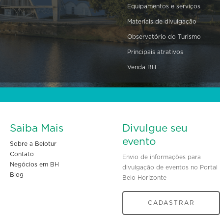
Equipamentos e serviços
Materiais de divulgação
Observatório do Turismo
Principais atrativos
Venda BH
Saiba Mais
Divulgue seu
evento
Sobre a Belotur
Contato
Envio de informações para
Negócios em BH
divulgação de eventos no Portal
Blog
Belo Horizonte
CADASTRAR