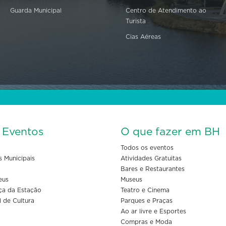
Guarda Municipal
Centro de Atendimento ao
Turista
Cias Aéreas
s Eventos
O que fazer em BH
Todos os eventos
s Municipais
Atividades Gratuitas
Bares e Restaurantes
eus
Museus
ça da Estação
Teatro e Cinema
l de Cultura
Parques e Praças
Ao ar livre e Esportes
Compras e Moda