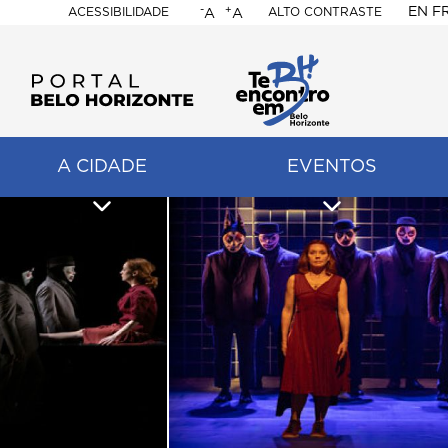
-
+
EN
F
ACESSIBILIDADE
ALTO CONTRASTE
A
A
PORTAL
BELO
HORIZONTE
A CIDADE
EVENTOS
ação
pal