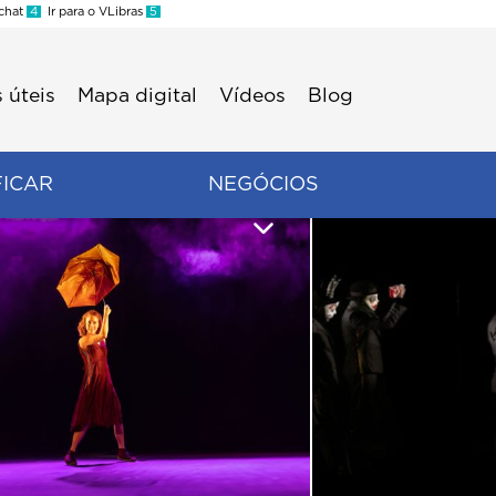
 chat
4
Ir para o VLibras
5
 úteis
Mapa digital
Vídeos
Blog
FICAR
NEGÓCIOS