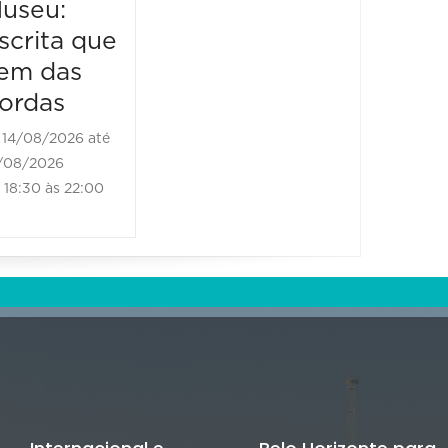
useu:
Museu
scrita que
Escrit
em das
vem d
ordas
borda
14/08/2026 até
21/08/2
/08/2026
21/08/202
18:30 às 22:00
18:30 às