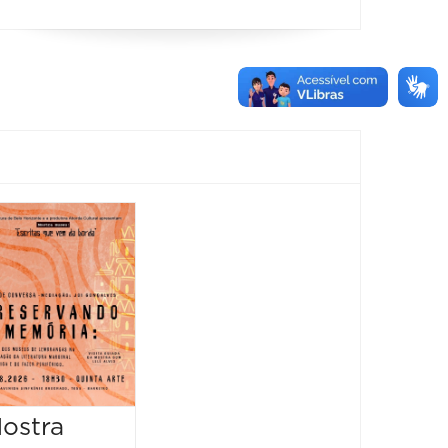
Feira
Encantaria
&
Piquenique
Literário
16/08/2026 até
16/08/2026
ostra
Mostr
09:00 às 17:00