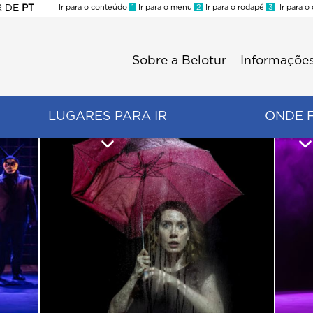
R
DE
PT
Ir para o conteúdo
1
Ir para o menu
2
Ir para o rodapé
3
Ir para o
ES
Sobre a Belotur
Informações
Menu
second
LUGARES PARA IR
ONDE 