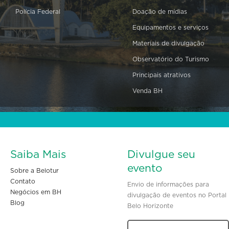
Polícia Federal
Doação de mídias
Equipamentos e serviços
Materiais de divulgação
Observatório do Turismo
Principais atrativos
Venda BH
Saiba Mais
Divulgue seu
evento
Sobre a Belotur
Contato
Envio de informações para
Negócios em BH
divulgação de eventos no Portal
Blog
Belo Horizonte