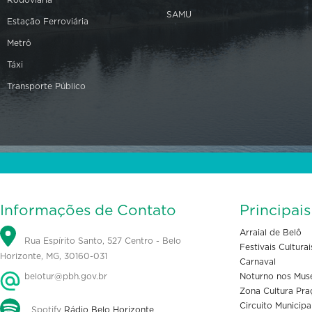
Rodoviária
SAMU
Estação Ferroviária
Metrô
Táxi
Transporte Público
Informações de Contato
Principai
Arraial de Belô
Rua Espírito Santo, 527 Centro - Belo
Festivais Culturai
Horizonte, MG, 30160-031
Carnaval
belotur@pbh.gov.br
Noturno nos Mus
Zona Cultura Pra
Circuito Municipa
Spotify
Rádio Belo Horizonte