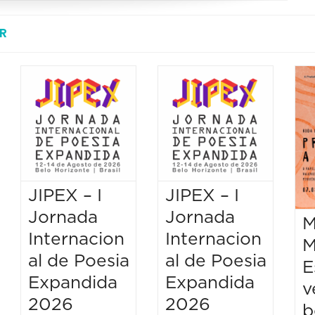
R
JIPEX – I
JIPEX – I
Jornada
Jornada
M
Internacion
Internacion
M
al de Poesia
al de Poesia
E
Expandida
Expandida
v
2026
2026
b