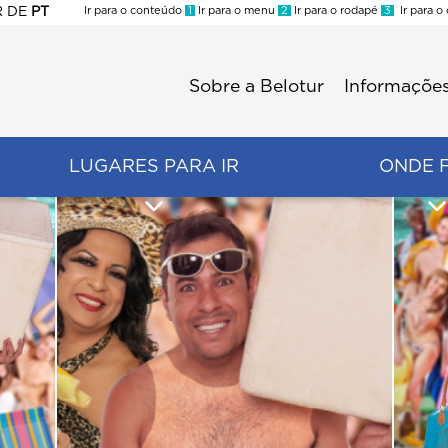
R
DE
PT
Ir para o conteúdo
1
Ir para o menu
2
Ir para o rodapé
3
Ir para o
ES
Sobre a Belotur
Informações
Menu
second
LUGARES PARA IR
ONDE 