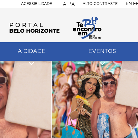
-
+
EN
F
ACESSIBILIDADE
ALTO CONTRASTE
A
A
PORTAL
BELO
HORIZONTE
A CIDADE
EVENTOS
ação
pal