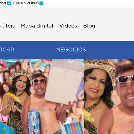
 chat
4
Ir para o VLibras
5
 úteis
Mapa digital
Vídeos
Blog
FICAR
NEGÓCIOS