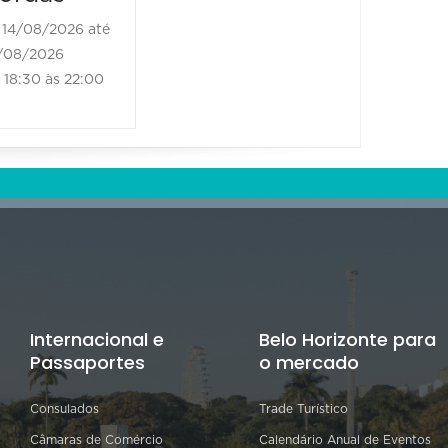
14/08/2026 até
21/08/2
/08/2026
21/08/202
18:30 às 22:00
18:30 às
Internacional e
Belo Horizonte para
Passaportes
o mercado
Consulados
Trade Turístico
Câmaras de Comércio
Calendário Anual de Eventos