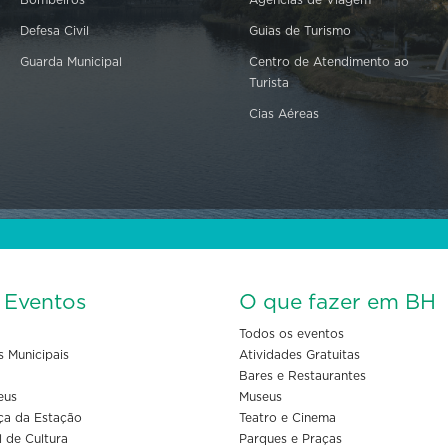
Bombeiros
Agências de Viagem
Defesa Civil
Guias de Turismo
Guarda Municipal
Centro de Atendimento ao
Turista
Cias Aéreas
s Eventos
O que fazer em BH
Todos os eventos
s Municipais
Atividades Gratuitas
Bares e Restaurantes
eus
Museus
ça da Estação
Teatro e Cinema
l de Cultura
Parques e Praças